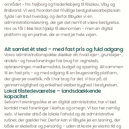
området – fra Trøjborg og Frederiksbjerg til Risskov, Viby og
Brabrand. Vi ved, hvordan det frivillige bestyrelsesarbejde kan
fylde i en travl hverdag, og derfor tilbyder vi en
administrationsløsning, der gør det nemt at være bestyrelse.
Hos os får I ikke blot hjælp til økonomien – men en digital
platform og en partner, der er med jer hele vejen.
Alt samlet ét sted – med fast pris og fuld adgang
Vores administrationspakke dækker alt, hvad ejer-, grundejer-,
andels- og haveforeninger har brug for: regnskab,
opkrævninger, medlemsdata, budget og sparring. Alt sammen
til en fast pris – og med adgang til en brugervenlig platform,
der giver jer overblik, når I har brug for det. Vi tror på, at
gennemsigtighed og enkelhed skaber tryghed i bestyrelsen.
Lokal tilstedeværelse – landsdækkende
kapacitet
Selvom Foreningsvirke er en digital administrator, har vi tæt
kontakt med foreninger i Aarhus og omegn. Vi bor her nemlig
selv. Vi kender altså de lokale forhold og de administrative
rutiner, der gælder her. Derfor kan vi tilbyde jer en løsning, der
både er skalerbar og personlig – uden at koste jer ekstra tid og