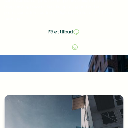
Administration af jeres forening behøver ikke at handle om
bilag, bøvl og besvær. Spar tid og få tryghed ved en
professionel, lokal partner til digital administration af jeres
forening.
Få et tilbud
Få et tilbud
Læs mere
Læs mere