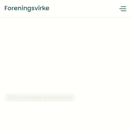
100+ foreninger administreret
Ejendomsadministratio
i
Aarhus og Østjylland