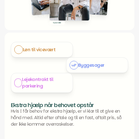
Malene Sørensen
Lærke Hansen
Kontorassistent
Administrator
Anita Trosborg
Specialist
Administrationschef
Løn til vicevært
Byggesager
Lejekontrakt til
parkering
Ekstra hjælp når behovet opstår
Hvis I får behov for ekstra hjælp, er vi klar til at give en
hånd med. Altid efter aftale og til en fast, aftalt pris, så
der ikke kommer overraskelser.