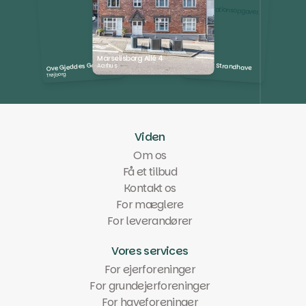
Marselisborg Allé 4
Kattegat Strandhave
Ove Gjeddes Gade
Aarhus
Hundested
Trøjborg
Viden
Om os
Få et tilbud
Kontakt os
For mæglere
For leverandører
Vores services
For ejerforeninger
For grundejerforeninger
For haveforeninger